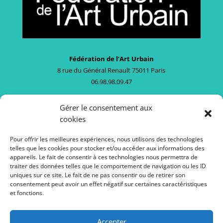
Fédération de l’Art Urbain
8 rue du Général Renault 75011 Paris
06.98.98.09.47
federation.arturbain@gmail.com
Gérer le consentement aux
cookies
La Fédération de l’Art Urbain est soutenue par le ministère
de la Culture – Direction générale de la création artistique.
Pour offrir les meilleures expériences, nous utilisons des technologies
telles que les cookies pour stocker et/ou accéder aux informations des
appareils. Le fait de consentir à ces technologies nous permettra de
traiter des données telles que le comportement de navigation ou les ID
uniques sur ce site. Le fait de ne pas consentir ou de retirer son
consentement peut avoir un effet négatif sur certaines caractéristiques
et fonctions.
Accepter