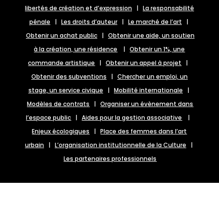
libertés de création et d’expression
|
La responsabilité
pénale
|
Les droits d’auteur
|
Le marché de l’art
|
Obtenir un achat public
|
Obtenir une aide, un soutien
à la création, une résidence
|
Obtenir un 1%, une
commande artistique
|
Obtenir un appel à projet
|
Obtenir des subventions
|
Chercher un emploi, un
stage, un service civique
|
Mobilité internationale
|
Modèles de contrats
|
Organiser un évènement dans
l’espace public
|
Aides pour la gestion associative
|
Enjeux écologiques
|
Place des femmes dans l’art
urbain
|
L’organisation institutionnelle de la Culture
|
Les partenaires professionnels