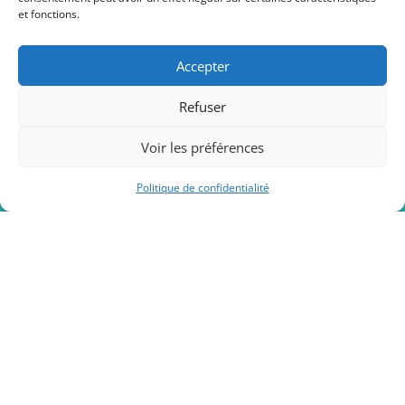
et fonctions.
Fédération de l’Art Urbain
8 rue du Général Renault 75011 Paris
Accepter
06.98.98.09.47
Refuser
federation.arturbain@gmail.com
Voir les préférences
La Fédération de l’Art Urbain est soutenue par le ministère
de la Culture – Direction générale de la création artistique.
Politique de confidentialité
ADHÉRER