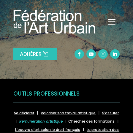
ADHÉRER
OUTILS PROFESSIONNELS
Se déclarer
|
Valoriser son travail artistique
|
S’assurer
|
Rémunération artistique
|
Chercher des formations
|
L’oeuvre d’art selon le droit français
|
La protection des