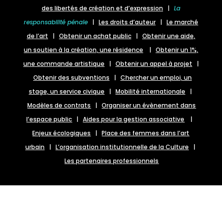
des libertés de création et d’expression
|
La
responsabilité pénale
|
Les droits d’auteur
|
Le marché
de l’art
|
Obtenir un achat public
|
Obtenir une aide,
un soutien à la création, une résidence
|
Obtenir un 1%,
une commande artistique
|
Obtenir un appel à projet
|
Obtenir des subventions
|
Chercher un emploi, un
stage, un service civique
|
Mobilité internationale
|
Modèles de contrats
|
Organiser un évènement dans
l’espace public
|
Aides pour la gestion associative
|
Enjeux écologiques
|
Place des femmes dans l’art
urbain
|
L’organisation institutionnelle de la Culture
|
Les partenaires professionnels