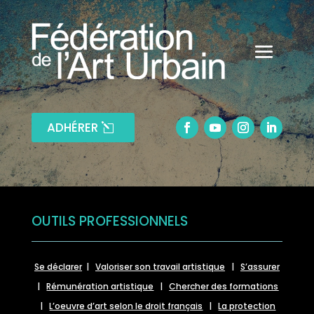
ADHÉRER
OUTILS PROFESSIONNELS
Se déclarer
|
Valoriser son travail artistique
|
S’assurer
|
Rémunération artistique
|
Chercher des formations
|
L’oeuvre d’art selon le droit français
|
La protection